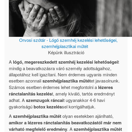
Orvosi szótár - Lógó szemhéj kezelési lehetőségei,
szemhéjplasztikai műtét
Képünk illusztráció
A
lógó, megereszkedett szemhéj kezelési lehetőségei
t
mindig a beavatkozásra váró személy adottságaihoz,
állapotához kell igazítani. Nem érdemes ugyanis minden
esetben azonnali
szemhéjplasztika műtét
et javasolnunk.
Számos esetben érdemes lehet megfontolni a
lézeres
ránctalanítás kezelés
t, amely kiváló, tartós eredményt
adhat. A
szemzugok ráncai
t ugyanakkor 4-6 havi
gyakoriságú
botox kezelés
sel korrigálhatjuk.
A
szemhéjplasztika műtét
olyan esetekben ajánlható,
amikor a lézeres ránctalanítás beavatkozástól már nem
várható megfelelő eredmény
. A
szemhéjplasztika műtét