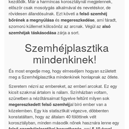
kezdődik. Már a harmincas korosztálynál megjelennek,
először csak mosolygás alkalmával és nevetéskor, de
rövidesen állandósulnak. Ezt követi a
felső szemhéj
bőrének a megnyúlása
és
megereszkedése
, ami fáradt,
szomorú küllemet kölcsönöz az arcnak. Végül az
alsó
szemhéjak táskásodása
zárja a sort.
Szemhéjplasztika
mindenkinek!
És most engedje meg, hogy elmeséljem hogyan született
meg a Szemhéjplasztika mindenkinek honlapnak az ötlete.
Szeretem nézni az embereket, az emberi arcokat. Ez egy
kicsit szakmai ártalom is nálam. Színházban voltam,
szünetben a nézőtársaimat figyelve feltűnt milyen sok
megereszkedett felső szemhéj
jal bíró ember van a
közelemben. Egy kis statisztikát végezve, döbbenten
konstatáltam, hogy az általam 40 fölöttinek vélt
korosztályban, minden második nőnek hasznára lenne egy
felső szemhéjplasztikai beavatkozás
, ami
5-10 évvel