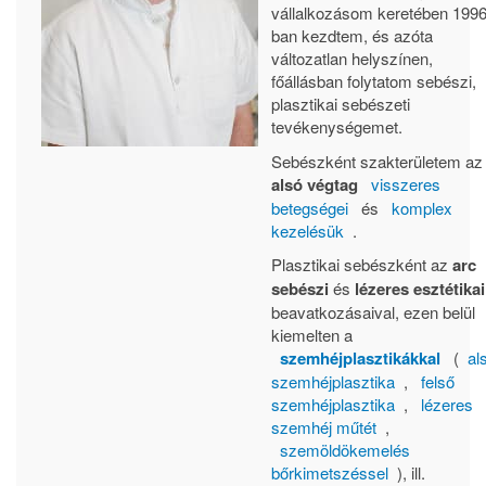
vállalkozásom keretében 1996
ban kezdtem, és azóta
változatlan helyszínen,
főállásban folytatom sebészi,
plasztikai sebészeti
tevékenységemet.
Sebészként szakterületem az
alsó végtag
visszeres
betegségei
és
komplex
kezelésük
.
Plasztikai sebészként az
arc
sebészi
és
lézeres esztétikai
beavatkozásaival, ezen belül
kiemelten a
szemhéjplasztikákkal
(
al
szemhéjplasztika
,
felső
szemhéjplasztika
,
lézeres
szemhéj műtét
,
szemöldökemelés
bőrkimetszéssel
), ill.