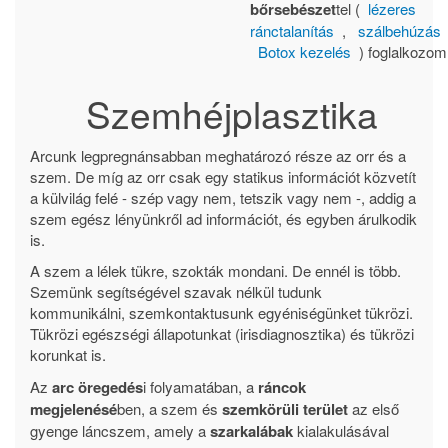
bőrsebészet
tel (
lézeres
ránctalanítás
,
szálbehúzás
Botox kezelés
) foglalkozom
Szemhéjplasztika
Arcunk legpregnánsabban meghatározó része az orr és a
szem. De míg az orr csak egy statikus információt közvetít
a külvilág felé - szép vagy nem, tetszik vagy nem -, addig a
szem egész lényünkről ad információt, és egyben árulkodik
is.
A szem a lélek tükre, szokták mondani. De ennél is több.
Szemünk segítségével szavak nélkül tudunk
kommunikálni, szemkontaktusunk egyéniségünket tükrözi.
Tükrözi egészségi állapotunkat (irisdiagnosztika) és tükrözi
korunkat is.
Az
arc öregedés
i folyamatában, a
ráncok
megjelenésé
ben, a szem és
szemkörüli terület
az első
gyenge láncszem, amely a
szarkalábak
kialakulásával