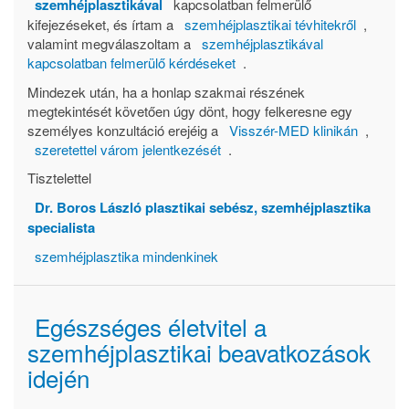
szemhéjplasztikával
kapcsolatban felmerülő
kifejezéseket, és írtam a
szemhéjplasztikai tévhitekről
,
valamint megválaszoltam a
szemhéjplasztikával
kapcsolatban felmerülő kérdéseket
.
Mindezek után, ha a honlap szakmai részének
megtekintését követően úgy dönt, hogy felkeresne egy
személyes konzultáció erejéig a
Visszér-MED klinikán
,
szeretettel várom jelentkezését
.
Tisztelettel
Dr. Boros László plasztikai sebész, szemhéjplasztika
specialista
szemhéjplasztika mindenkinek
Egészséges életvitel a
szemhéjplasztikai beavatkozások
idején