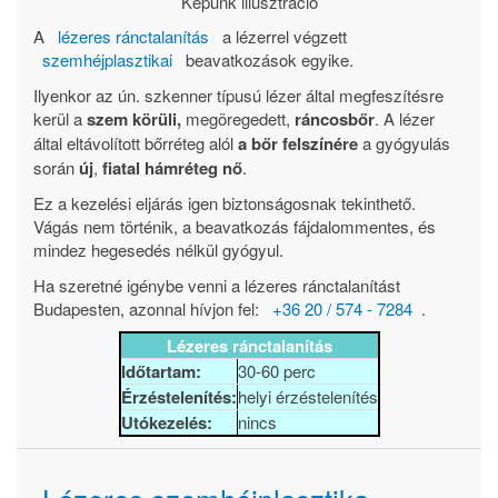
Képünk illusztráció
A
lézeres ránctalanítás
a lézerrel végzett
szemhéjplasztikai
beavatkozások egyike.
Ilyenkor az ún. szkenner típusú lézer által megfeszítésre
kerül a
szem körüli,
megöregedett,
ráncos
bőr
. A lézer
által eltávolított bőrréteg alól
a bőr felszínére
a gyógyulás
során
új
,
fiatal hámréteg nő
.
Ez a kezelési eljárás igen biztonságosnak tekinthető.
Vágás nem történik, a beavatkozás fájdalommentes, és
mindez hegesedés nélkül gyógyul.
Ha szeretné igénybe venni a lézeres ránctalanítást
Budapesten, azonnal hívjon fel:
+36 20 / 574 - 7284
.
Lézeres ránctalanítás
Időtartam:
30-60 perc
Érzéstelenítés:
helyi érzéstelenítés
Utókezelés:
nincs