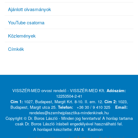
Ajánlott olvasmányok
YouTube csatorna
Közlemények
Címkék
VISSZÉR-MED orvosi rendelő - VISSZÉR-MED Kft.
Adószám:
12253504-2-41
Cím 1:
1027, Budapest, Margit Krt. 8-10. II. em. 12.
Cím 2:
1023,
Budapest, Margit utca 25.
Telefon:
+36 30 / 9 410 325
Email:
rendeles@szemhejplasztika-mindenkinek.hu
Copyright © Dr. Boros László - Minden jog fenntartva! A honlap tartama
csak Dr. Boros László írásbeli engedélyével használható fel.
A honlapot készítette: AM &
Kadmon