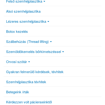
Felső szemhéjplasztika
Alsó szemhéjplasztika
Lézeres szemhéjplasztika
Botox kezelés
Szálbehúzás (Thread lifting)
Szemöldökemelés bőrkimetszéssel
Orvosi szótár
Gyakran felmerülő kérdések, tévhitek
Szemhéjplasztika tévhitek
Betegeink írták
Kérdezzen volt pácienseinktől