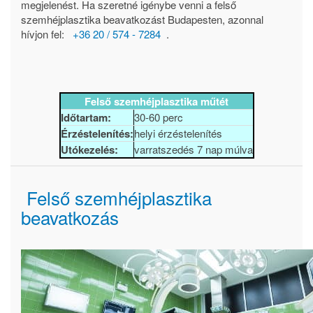
megjelenést. Ha szeretné igénybe venni a felső
szemhéjplasztika beavatkozást Budapesten, azonnal
hívjon fel:
+36 20 / 574 - 7284
.
Felső szemhéjplasztika műtét
Időtartam:
30-60 perc
Érzéstelenítés:
helyi érzéstelenítés
Utókezelés:
varratszedés 7 nap múlva
Felső szemhéjplasztika
beavatkozás