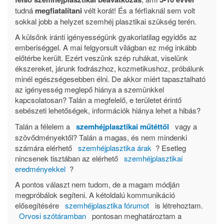
tudná
megfiatalítani
vélt korát! És a férfiaknál sem volt
sokkal jobb a helyzet szemhéj plasztikai szükség terén.
A külsőnk iránti igényességünk gyakorlatilag egyidős az
emberiséggel. A mai felgyorsult világban ez még inkább
előtérbe került. Ezért veszünk szép ruhákat, viselünk
ékszereket, járunk fodrászhoz, kozmetikushoz, próbálunk
minél egészségesebben élni. De akkor miért tapasztalható
az igényesség meglepő hiánya a szemünkkel
kapcsolatosan? Talán a megfelelő, e területet érintő
sebészeti lehetőségek, információk hiánya lehet a hibás?
Talán a félelem a
szemhéjplasztikai műtéttől
vagy a
szövődményektől? Talán a magas, és nem mindenki
számára elérhető
szemhéjplasztika árak
? Esetleg
nincsenek tisztában az elérhető
szemhéjplasztikai
eredményekkel
?
A pontos választ nem tudom, de a magam módján
megpróbálok segíteni. A kétoldalú kommunikáció
elősegítésére
szemhéjplasztika fórumot
is létrehoztam.
Orvosi szótáramban
pontosan meghatároztam a