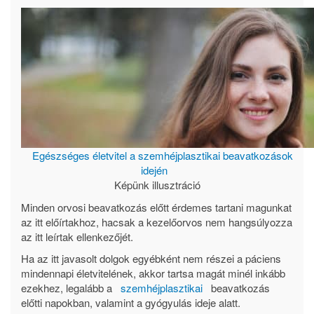
Egészséges életvitel a szemhéjplasztikai beavatkozások
idején
Képünk illusztráció
Minden orvosi beavatkozás előtt érdemes tartani magunkat
az itt előírtakhoz, hacsak a kezelőorvos nem hangsúlyozza
az itt leírtak ellenkezőjét.
Ha az itt javasolt dolgok egyébként nem részei a páciens
mindennapi életvitelének, akkor tartsa magát minél inkább
ezekhez, legalább a
szemhéjplasztikai
beavatkozás
előtti napokban, valamint a gyógyulás ideje alatt.