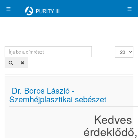
Írja
Tételek
be
#
a
címrészt
Dr. Boros László -
Szemhéjplasztikai sebészet
Kedves
érdeklődő,