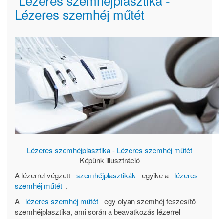
Lézeres szemhéjplasztika -
Lézeres szemhéj műtét
Lézeres szemhéjplasztika - Lézeres szemhéj műtét
Képünk illusztráció
A lézerrel végzett
szemhéjplasztikák
egyike a
lézeres
szemhéj műtét
.
A
lézeres szemhéj műtét
egy olyan szemhéj feszesítő
szemhéjplasztika, ami során a beavatkozás lézerrel