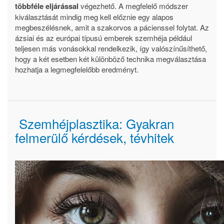
többféle eljárással
végezhető. A megfelelő módszer
kiválasztását mindig meg kell előznie egy alapos
megbeszélésnek, amit a szakorvos a pácienssel folytat. Az
ázsiai és az európai típusú emberek szemhéja például
teljesen más vonásokkal rendelkezik, így valószínűsíthető,
hogy a két esetben két különböző technika megválasztása
hozhatja a legmegfelelőbb eredményt.
Szemhéjplasztika: Gyakran
felmerülő kérdések, tévhitek