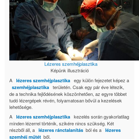
Lézeres szemhéjplasztika
Képünk illusztráció
A
lézeres szemhéjplasztika
egy külön fejezetet képez a
szemhéjplasztika
területén. Csak egy pár éve létezik,
de a technika fejlődésének köszönhetően, az egyre többet
tudó lézergépek révén, folyamatosan bővül a kezelések
lehetősége.
A
lézeres szemhéjplasztika
kezelés során gyakorlatilag
minden lézerrel történik, szikére nincs szükség. Két
részből áll, a
lézeres ránctalanítás
ból és a
lézeres
szemhéj műtét
ből.