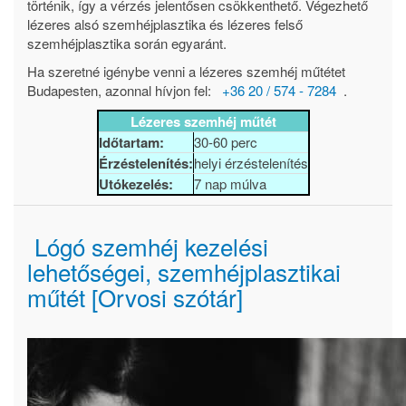
történik, így a vérzés jelentősen csökkenthető. Végezhető
lézeres alsó szemhéjplasztika és lézeres felső
szemhéjplasztika során egyaránt.
Ha szeretné igénybe venni a lézeres szemhéj műtétet
Budapesten, azonnal hívjon fel:
+36 20 / 574 - 7284
.
Lézeres szemhéj műtét
Időtartam:
30-60 perc
Érzéstelenítés:
helyi érzéstelenítés
Utókezelés:
7 nap múlva
Lógó szemhéj kezelési
lehetőségei, szemhéjplasztikai
műtét [Orvosi szótár]