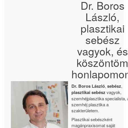
Dr. Boros
László,
plasztikai
sebész
vagyok, és
köszöntö
honlapomon
Dr. Boros László
,
sebész
,
plasztikai sebész
vagyok,
szemhéjplasztika specialista, 
szemhéj plasztika a
szakterületem.
Plasztikai sebészként
magánpraxisomat saját