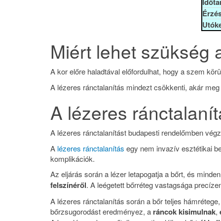
Időta
Érzés
Utóke
Miért lehet szükség 
A kor előre haladtával előfordulhat, hogy a szem körü
A lézeres ránctalanítás mindezt csökkenti, akár meg i
A lézeres ránctalanít
A lézeres ránctalanítást budapesti rendelőmben vég
A
lézeres ránctalanítás
egy nem invazív esztétikai b
komplikációk.
Az eljárás során a lézer letapogatja a bőrt, és mind
felszínéről
. A leégetett bőrréteg vastagsága precíz
A lézeres ránctalanítás során a bőr teljes hámrétege, i
bőrzsugorodást eredményez, a
ráncok kisimulnak
,