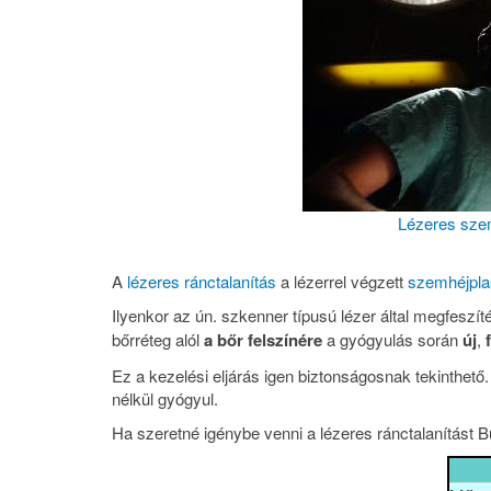
Lézeres szem
A
lézeres ránctalanítás
a lézerrel végzett
szemhéjplas
Ilyenkor az ún. szkenner típusú lézer által megfeszít
bőrréteg alól
a bőr felszínére
a gyógyulás során
új
,
Ez a kezelési eljárás igen biztonságosnak tekinthe
nélkül gyógyul.
Ha szeretné igénybe venni a lézeres ránctalanítást B