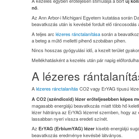
A kezelés egyben erőteljesen stimulálja a bőrt
új kol
nő
.
Az Ann Arbor-i Michigani Egyetem kutatása során Da
beavatkozás után is kevésbé fordult elő ráncosodás a
A teljes arc
lézeres ránctalanítása
során a beavatkozá
a beteg a műtő melletti pihenő szobában pihen.
Nincs hosszas gyógyulási idő, a kezelt terület gyako
Mellékhatásként a kezelés után pár napig előfordulha
A lézeres rántalaní
A
lézeres ránctalanítás
CO2 vagy ErYAG típusú lézerr
A CO2 (széndioxid) lézer erőteljesebben képes me
magasabb energiájú beavatkozás miatt több hő kele
lézer hátránya az ErYAG lézerrel szemben, hogy az er
lassabban nyeri vissza eredeti színét.
Az
ErYAG (ErbiumYAG) lézer
kisebb energiájú sug
beavatkozás eredménye kevésbé látványos.