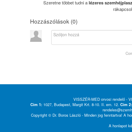
Szeretne többet tudni a
lézeres szemhéjplasz
rákapcsol
Hozzászólások (
0
)
Com
VISSZÉR-MED orvosi rendelő - 
Cím 1:
1027, Budapest, Margit Krt. 8-10. II. em. 12.
Cím 2:
rendeles@szemhe
Copyright © Dr. Boros László - Minden jog fenntartva! A ho
A honlapot k