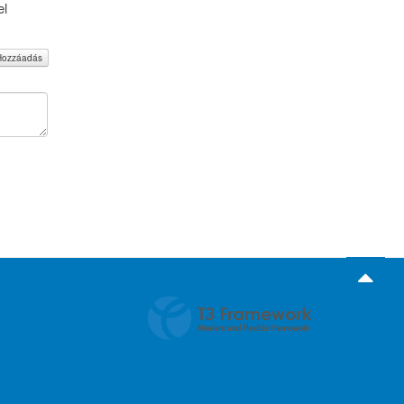
el
Hozzáadás