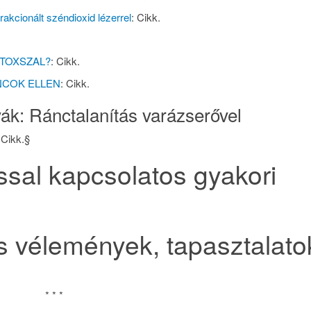
rakcionált széndioxid lézerrel
: Cikk.
OTOXSZAL?
: Cikk.
ÁNCOK ELLEN
: Cikk.
vák: Ránctalanítás varázserővel
 Cikk.§
ssal kapcsolatos gyakori
s vélemények, tapasztalato
* * *