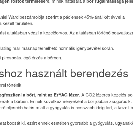
lagén rostok termelésé
re, minek hatására a
bőr rugalmassága jel
niel Ward beszámolója szerint a páciensek 45%-ánál két évvel a
 kezelt területen.
st altatásban végzi a kezelőorvos. Az altatásban történő beavatkoz
rlatilag már másnap terhelhető normális igénybevétel során.
t pirosodás, égő érzés a bőrben.
táshoz használt berendezés
el történik.
gfeszíteni a bőrt, mint az ErYAG lézer
. A CO2 lézeres kezelés so
tkezik a bőrben. Ennek következményeként a bőr jobban zsugorodik
őteljesebb hatás miatt a gyógyulás is hosszabb ideig tart, a kezelt b
arat bocsát ki, ezért ennek esetében gyorsabb a gyógyulás, ugyanak