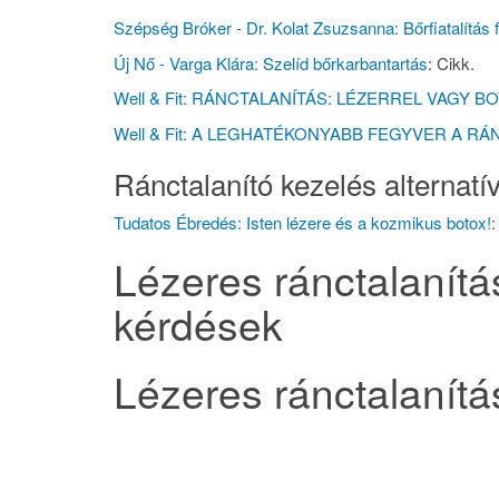
Szépség Bróker - Dr. Kolat Zsuzsanna: Bőrfiatalítás f
Új Nő - Varga Klára: Szelíd bőrkarbantartás
: Cikk.
Well & Fit: RÁNCTALANÍTÁS: LÉZERREL VAGY B
Well & Fit: A LEGHATÉKONYABB FEGYVER A R
Ránctalanító kezelés alternatí
Tudatos Ébredés: Isten lézere és a kozmikus botox!
:
Lézeres ránctalanítá
kérdések
Lézeres ránctalanítá