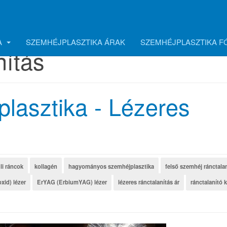
A
SZEMHÉJPLASZTIKA ÁRAK
SZEMHÉJPLASZTIKA 
nítás
lasztika - Lézeres
li ráncok
kollagén
hagyományos szemhéjplasztika
felső szemhéj ránctala
xid) lézer
ErYAG (ErbiumYAG) lézer
lézeres ránctalanítás ár
ránctalanító 