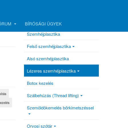
FÓRUM
BÍRÓSÁGI ÜGYEK
Szemhéjplasztika
Felső szemhéjplasztika
Alsó szemhéjplasztika
Lézeres szemhéjplasztika
Botox kezelés
nítás
Szálbehúzás (Thread lifting)
kezelés
Szemöldökemelés bőrkimetszéssel
Orvosi szótár