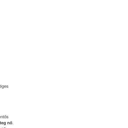
séges
entős
éteg nő
.