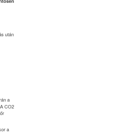
entősen
ás után
rán a
. A CO2
őr
kor a