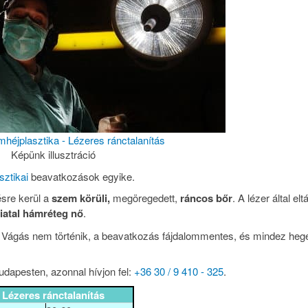
héjplasztika - Lézeres ránctalanítás
Képünk illusztráció
ztikai
beavatkozások egyike.
ésre kerül a
szem körüli,
megöregedett,
ráncos
bőr
. A lézer által eltá
fiatal hámréteg nő
.
tő. Vágás nem történik, a beavatkozás fájdalommentes, és mindez he
udapesten, azonnal hívjon fel:
+36 30 / 9 410 - 325
.
Lézeres ránctalanítás