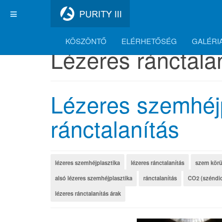
KÖSZÖNTŐ
ELÉRHETŐSÉG
GALÉRI
Lézeres ránctala
Lézeres szemhéjp
ránctalanítás
lézeres szemhéjplasztika
lézeres ránctalanítás
szem körü
alsó lézeres szemhéjplasztika
ránctalanítás
CO2 (széndio
lézeres ránctalanítás árak