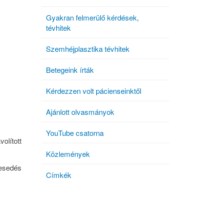
Gyakran felmerülő kérdések,
tévhitek
Szemhéjplasztika tévhitek
Betegeink írták
Kérdezzen volt pácienseinktől
Ajánlott olvasmányok
YouTube csatorna
volított
Közlemények
gesedés
Címkék