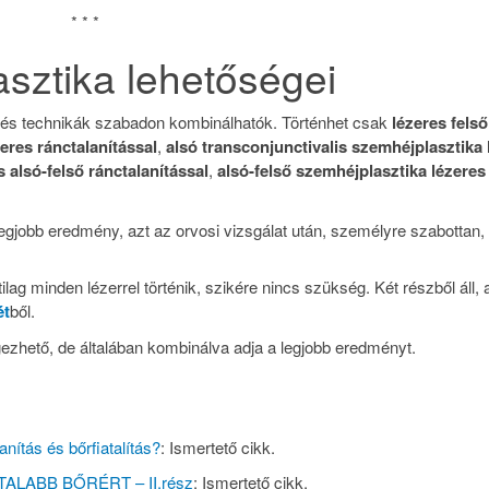
* * *
sztika lehetőségei
s technikák szabadon kombinálhatók. Történhet csak
lézeres felső
eres ránctalanítással
,
alsó transconjunctivalis szemhéjplasztika 
 alsó-felső ránctalanítással
,
alsó-felső szemhéjplasztika lézeres
egjobb eredmény, azt az orvosi vizsgálat után, személyre szabottan,
lag minden lézerrel történik, szikére nincs szükség. Két részből áll, 
ét
ből.
gezhető, de általában kombinálva adja a legjobb eredményt.
nítás és bőrfiatalítás?
: Ismertető cikk.
TALABB BŐRÉRT – II.rész
: Ismertető cikk.