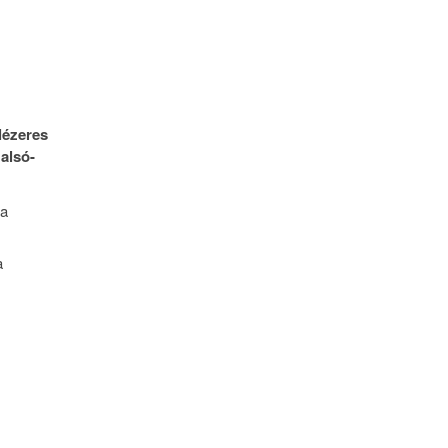
lézeres
 alsó-
 a
a