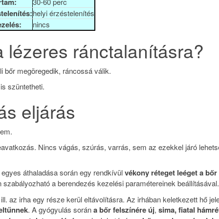
rtam:
30-60 perc
telenítés:
helyi érzéstelenítés
zelés:
nincs
a lézeres ránctalanításra?
li bőr megöregedik, ráncossá válik.
s szüntetheti.
ás eljárás
zem.
eavatkozás. Nincs vágás, szúrás, varrás, sem az ezekkel járó lehet
en egyes áthaladása során egy rendkívül
vékony réteget leéget a bőr
en szabályozható a berendezés kezelési paramétereinek beállításával.
ll. az irha egy része kerül eltávolításra. Az irhában keletkezett hő jel
eltűnnek
. A gyógyulás során
a bőr felszínére új
,
sima, fiatal hámr