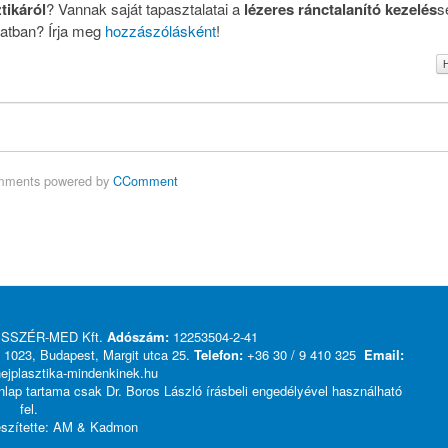
tikáról
? Vannak saját tapasztalatai a
lézeres ránctalanító kezelés
s
atban? Írja meg
hozzászólásként
!
ments powered by
CComment
VISSZÉR-MED Kft.
Adószám:
12253504-2-41
1023, Budapest, Margit utca 25.
Telefon:
+36 30 / 9 410 325
Email:
jplasztika-mindenkinek.hu
nlap tartama csak Dr. Boros László írásbeli engedélyével használható
fel.
észítette: AM &
Kadmon