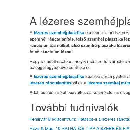
A lézeres szemhéjpla
A
lézeres szemhéjplasztika
esetében a módszerek é
szemhéj ránctalanítás
,
felső szemhéj plasztika léz
ránctalanítás nélkül
,
alsó szemhéjplasztika lézeres
felső ránctalanítással
.
Hogy az adott esetben melyik módszertől várható a l
beteggel egyeztetve dönthető el.
A
lézeres szemhéjplasztika
kezelés során gyakorlati
lézeres ránctalanítás
ból és a
lézeres szemhéj műt
Adott esetben a két beavatkozás külön-külön is elvé
További tudnivalók
Fehérvár Médiacentrum: Hatásos-e a lézeres ránctala
Rúzs & Más: 10 HATHATÓS TIPP A SZEBB ÉS FIA