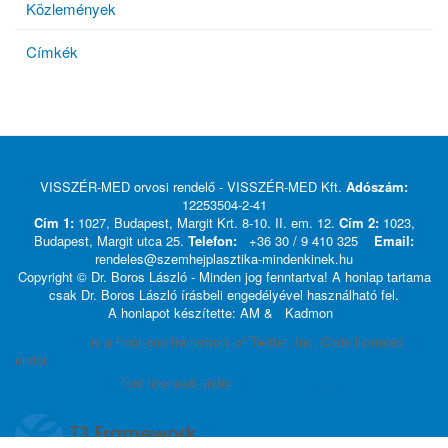
Közlemények
Címkék
VISSZÉR-MED orvosi rendelő - VISSZÉR-MED Kft.
Adószám:
12253504-2-41
Cím 1:
1027, Budapest, Margit Krt. 8-10. II. em. 12.
Cím 2:
1023,
Budapest, Margit utca 25.
Telefon:
+36 30 / 9 410 325
Email:
rendeles@szemhejplasztika-mindenkinek.hu
Copyright © Dr. Boros László - Minden jog fenntartva! A honlap tartama
csak Dr. Boros László írásbeli engedélyével használható fel.
A honlapot készítette: AM &
Kadmon
Bootstrap
is a front-end framework of Twitter, Inc. Code licensed
under
MIT License.
Font Awesome
font licensed under
SIL OFL 1.1
.