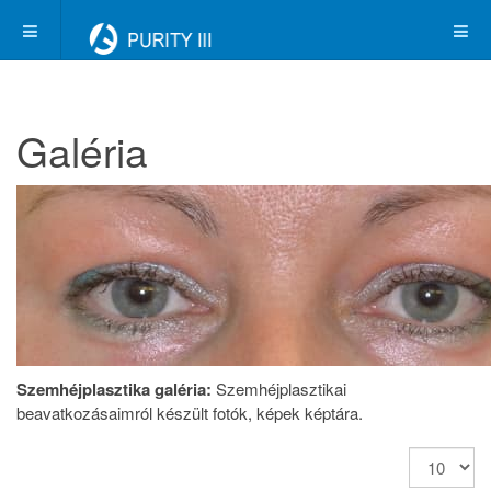
Galéria
Szemhéjplasztika galéria:
Szemhéjplasztikai
beavatkozásaimról készült fotók, képek képtára.
Tételek
#