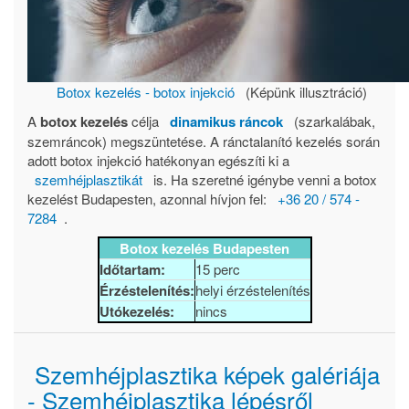
Botox kezelés - botox injekció
(Képünk illusztráció)
A
botox kezelés
célja
dinamikus ráncok
(szarkalábak,
szemráncok) megszüntetése. A ránctalanító kezelés során
adott botox injekció hatékonyan egészíti ki a
szemhéjplasztikát
is. Ha szeretné igénybe venni a botox
kezelést Budapesten, azonnal hívjon fel:
+36 20 / 574 -
7284
.
Botox kezelés Budapesten
Időtartam:
15 perc
Érzéstelenítés:
helyi érzéstelenítés
Utókezelés:
nincs
Szemhéjplasztika képek galériája
- Szemhéjplasztika lépésről