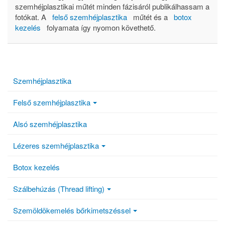
szemhéjplasztikai műtét minden fázisáról publikálhassam a
fotókat. A
felső szemhéjplasztika
műtét és a
botox
kezelés
folyamata így nyomon követhető.
Szemhéjplasztika
Felső szemhéjplasztika
Alsó szemhéjplasztika
Lézeres szemhéjplasztika
Botox kezelés
Szálbehúzás (Thread lifting)
Szemöldökemelés bőrkimetszéssel