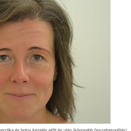
sztika és botox kezelés előtt és után (könnyebb összehasonlítás)