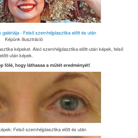
galériája - Felső szemhéjplasztika előtt és után
Képünk illusztráció
ztika képeket. Alsó szemhéjplasztika előtt-után képek, felső
előtt-után képek.
ép fölé, hogy láthassa a műtét eredményét!
épek: Felső szemhéjplasztika előtt és után