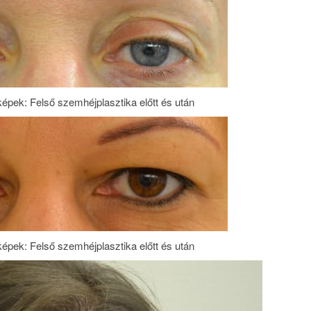
épek: Felső szemhéjplasztika előtt és után
épek: Felső szemhéjplasztika előtt és után