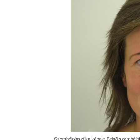
Szemhéjplasztika képek: Felső szemhéjpla