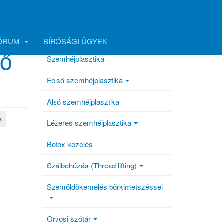
FÓRUM
BÍRÓSÁGI ÜGYEK
ső
Szemhéjplasztika
Felső szemhéjplasztika
Alsó szemhéjplasztika
k
Lézeres szemhéjplasztika
Botox kezelés
Szálbehúzás (Thread lifting)
Szemöldökemelés bőrkimetszéssel
Orvosi szótár