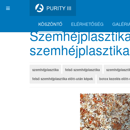
KÖSZÖNTŐ
ELÉRHETŐSÉG
GALÉRI
Szemhéjplasztika
szemhéjplasztika 
szemhéjplasztika
felső szemhéjplasztika
szemhéjplaszti
felső szemhéjplasztika előtt-után képek
botox kezelés előtt