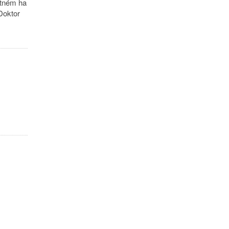
etném ha
Doktor