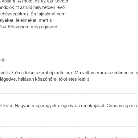
 voltam. A műtét és az azt követő
ndolok itt az ülő helyzetben lévő
 nehézségekre). Én fájdalmat nem
lyeket, félelmeket, mert a
ésJ Köszönöm még egyszer!
nap
 április 7-én a felső szemhéj műtetem. Ma voltam varratszedésen és s
égedve, hálásan köszönöm, tökéletes lett! :)
asztikám. Nagyon meg vagyok elégedve a munkájával. Csodaszép sz