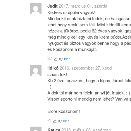
Judit
2017. március 01. szerda
Kedves szépülni vágyók!
Mindenkit csak biztatni tudok, ne halogass
lehet hogy senki sem félt. Mint kiderült se
nézek a tükörbe, pedig 62 éves vagyok.Iga
még mindig kell egy kevés krém púder.Azért
nyugodt és biztos vagyok benne hogy a pác
és köszönöm a munkáját.
37
Idéz
Ildikó
2016. szeptember 27. kedd
sziasztok!
Kb 2 éve tervezem, hogy a lógós, fáradt fel
:-)
A dokitól már nem félek, annyi jót írtatok. :-)
Visont sportolni meddig nem lehet? Van valak
Előre köszönöm!
-1
Idéz
Katica
2016. május 08. vasárnap