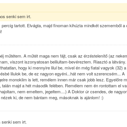
os senki sem irt.
 percig tartott. Elvágta, majd finoman kihúzta mindkét szememből a 
i!
éj műtétem. A műtét maga nem fájt, csak az érzéstelenítő (az neke
lmam, viszont iszonyatosan belilultam-bevéreztem. Riasztó a látvány.
hatatlan, hogy ki mennyire lilul be, mivel én még fiatal vagyok (32) a
ésbé lilulok be, de ez nagyon egyéni...hát nem volt szerencsém... A
gelre monoklim is lett, remélem innen már csak jobb lesz. Egyelőre 
alán majd a hét második felében. Remélem nem én rontottam el va
ajoltam, nem emeltem, jegeltem....) A Doktor úr csendes, de nagyo
n nézek ki, de nem bántam meg, másoknak is ajánlom! :)
 senki sem irt.