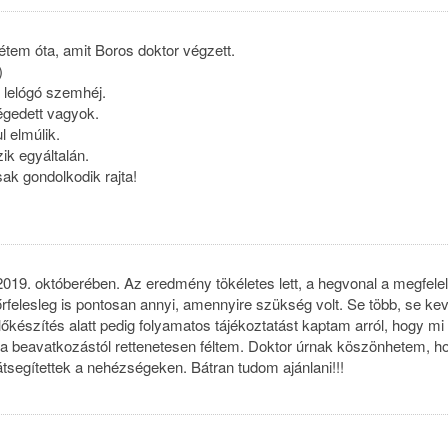
étem óta, amit Boros doktor végzett.
)
 lelógó szemhéj.
égedett vagyok.
l elmúlik.
zik egyáltalán.
ak gondolkodik rajta!
019. októberében. Az eredmény tökéletes lett, a hegvonal a megfele
 bőrfelesleg is pontosan annyi, amennyire szükség volt. Se több, se ke
előkészítés alatt pedig folyamatos tájékoztatást kaptam arról, hogy mi
 a beavatkozástól rettenetesen féltem. Doktor úrnak köszönhetem, h
tsegítettek a nehézségeken. Bátran tudom ajánlani!!!