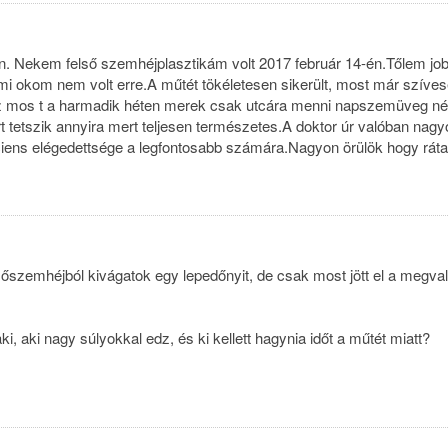
on. Nekem felső szemhéjplasztikám volt 2017 február 14-én.Tőlem jo
mmi okom nem volt erre.A műtét tökéletesen sikerült, most már szíve
z mos t a harmadik héten merek csak utcára menni napszemüveg nél
 tetszik annyira mert teljesen természetes.A doktor úr valóban nagy
iens elégedettsége a legfontosabb számára.Nagyon örülök hogy ráta
sőszemhéjból kivágatok egy lepedőnyit, de csak most jött el a megval
i, aki nagy súlyokkal edz, és ki kellett hagynia időt a műtét miatt?