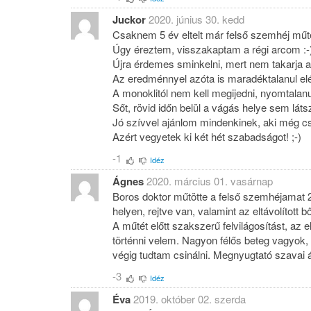
Juckor
2020. június 30. kedd
Csaknem 5 év eltelt már felső szemhéj műt
Úgy éreztem, visszakaptam a régi arcom :-
Újra érdemes sminkelni, mert nem takarja a
Az eredménnyel azóta is maradéktalanul el
A monoklitól nem kell megijedni, nyomtalanu
Sőt, rövid időn belül a vágás helye sem láts
Jó szívvel ajánlom mindenkinek, aki még cs
Azért vegyetek ki két hét szabadságot! ;-)
-1
Idéz
Ágnes
2020. március 01. vasárnap
Boros doktor műtötte a felső szemhéjamat 2
helyen, rejtve van, valamint az eltávolított
A műtét előtt szakszerű felvilágosítást, az 
történni velem. Nagyon félős beteg vagyok,
végig tudtam csinálni. Megnyugtató szavai á
-3
Idéz
Éva
2019. október 02. szerda