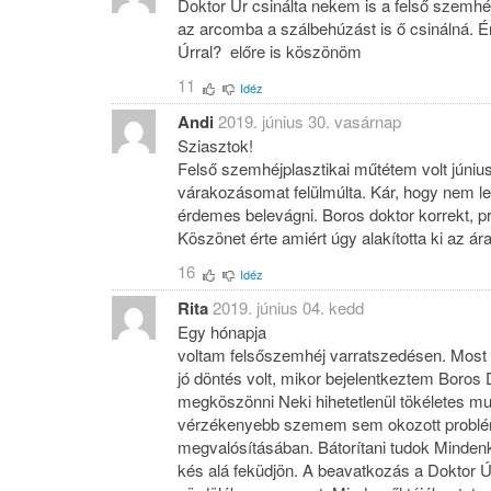
Doktor Úr csinálta nekem is a felső szemh
az arcomba a szálbehúzást is ő csinálná. É
Úrral? előre is köszönöm
11
Idéz
Andi
2019. június 30. vasárnap
Sziasztok!
Felső szemhéjplasztikai műtétem volt júni
várakozásomat felülmúlta. Kár, hogy nem leh
érdemes belevágni. Boros doktor korrekt, pr
Köszönet érte amiért úgy alakította ki az á
16
Idéz
Rita
2019. június 04. kedd
Egy hónapja
voltam felsőszemhéj varratszedésen. Most m
jó döntés volt, mikor bejelentkeztem Boros
megköszönni Neki hihetetlenül tökéletes mun
vérzékenyebb szemem sem okozott problé
megvalósításában. Bátorítani tudok Mindenki
kés alá feküdjön. A beavatkozás a Doktor 