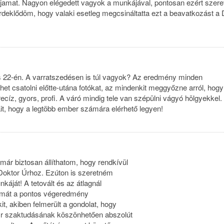
éjamat. Nagyon elégedett vagyok a munkájával, pontosan ezért szer
rdeklődöm, hogy valaki esetleg megcsináltatta ezt a beavatkozást a 
us 22-én. A varratszedésen is túl vagyok? Az eredmény minden
et csatolni előtte-utána fotókat, az mindenkit meggyőzne arról, hogy
ecíz, gyors, profi. A váró mindig tele van szépülni vágyó hölgyekkel.
rait, hogy a legtöbb ember számára elérhető legyen!
ár biztosan állíthatom, hogy rendkívül
 Doktor Úrhoz. Ezúton is szeretném
káját! A tetovált és az átlagnál
mát a pontos végeredmény
t, akiben felmerült a gondolat, hogy
Úr szaktudásának köszönhetően abszolút