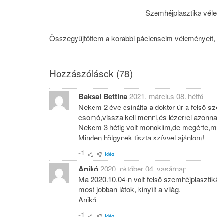
Szemhéjplasztika vé
Összegyűjtöttem a korábbi pácienseim véleményei
Hozzászólások (
78
)
Baksai Bettina
2021. március 08. hétfő
Nekem 2 éve csinálta a doktor úr a felső s
csomó,vissza kell menni,és lézerrel azonnal,e
Nekem 3 hétig volt monoklim,de megérte,m
Minden hölgynek tiszta szívvel ajánlom!
-1
Idéz
Anikó
2020. október 04. vasárnap
Ma 2020.10.04-n volt felső szemhèjplaszti
most jobban làtok, kinyìlt a vilàg.
Anikó
-1
Idéz