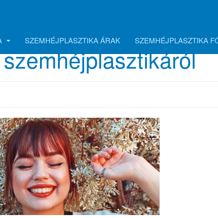
A
SZEMHÉJPLASZTIKA ÁRAK
SZEMHÉJPLASZTIKA 
 szemhéjplasztikáról