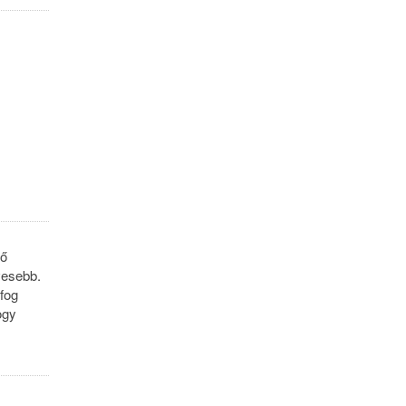
lő
vesebb.
 fog
ogy