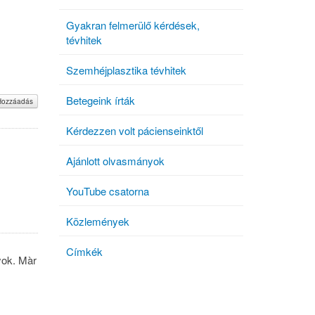
Gyakran felmerülő kérdések,
tévhitek
Szemhéjplasztika tévhitek
Betegeink írták
Hozzáadás
Kérdezzen volt pácienseinktől
Ajánlott olvasmányok
YouTube csatorna
Közlemények
Címkék
yok. Màr