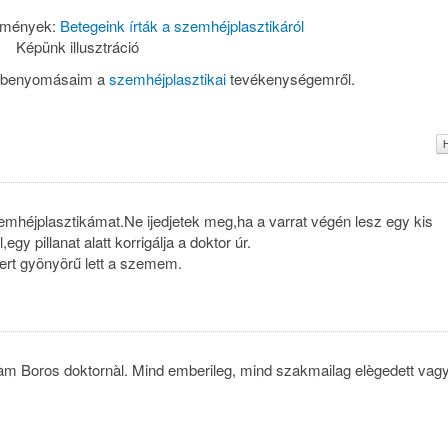
lemények:
Betegeink írták a szemhéjplasztikáról
Képünk illusztráció
t, benyomásaim a
szemhéjplasztikai
tevékenységemről.
zemhéjplasztikámat.Ne ijedjetek meg,ha a varrat végén lesz egy kis
gy pillanat alatt korrigálja a doktor úr.
ert gyönyörű lett a szemem.
kàm Boros doktornàl. Mind emberileg, mind szakmailag elègedett vag