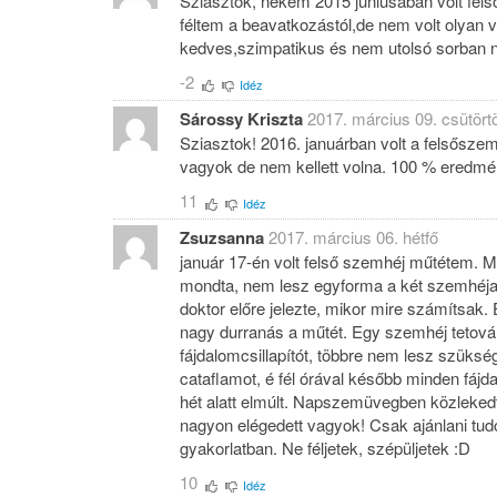
Sziasztok, nekem 2015 juniusaban volt fe
féltem a beavatkozástól,de nem volt olyan vé
kedves,szimpatikus és nem utolsó sorban 
-2
Idéz
Sárossy Kriszta
2017. március 09. csütört
Sziasztok! 2016. januárban volt a felsősze
vagyok de nem kellett volna. 100 % eredmén
11
Idéz
Zsuzsanna
2017. március 06. hétfő
január 17-én volt felső szemhéj műtétem. M
mondta, nem lesz egyforma a két szemhéjam
doktor előre jelezte, mikor mire számítsak. 
nagy durranás a műtét. Egy szemhéj tetová
fájdalomcsillapítót, többre nem lesz szüks
cataflamot, é fél órával később minden fájd
hét alatt elmúlt. Napszemüvegben közleke
nagyon elégedett vagyok! Csak ajánlani tudo
gyakorlatban. Ne féljetek, szépüljetek :D
10
Idéz