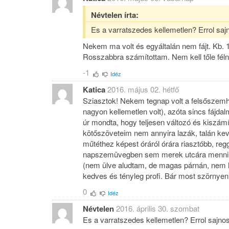
Névtelen írta:
Es a varratszedes kellemetlen? Errol sajn
Nekem ma volt és egyáltalán nem fájt. Kb. 1
Rosszabbra számítottam. Nem kell tőle féln
-1
Idéz
Katica
2016. május 02. hétfő
Sziasztok! Nekem tegnap volt a felsőszemh
nagyon kellemetlen volt), azóta sincs fájda
úr mondta, hogy teljesen változó és kiszámít
kötőszöveteim nem annyira lazák, talán kev
műtéthez képest óráról órára riasztóbb, reg
napszemüvegben sem merek utcára menni, t
(nem ülve aludtam, de magas párnán, nem h
kedves és tényleg profi. Bár most szörnye
0
Idéz
Névtelen
2016. április 30. szombat
Es a varratszedes kellemetlen? Errol sajnos