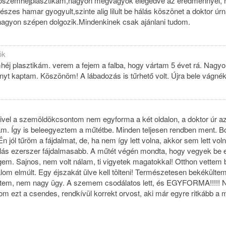
lsőszemhéjplasztikám,nagyon megvagyok elégedve az eredménnyel,
szes hamar gyogyult,szinte alig lilult be hálás köszönet a doktor úrn
nagyon szépen dolgozik.Mindenkinek csak ajánlani tudom.
ök
mhéj plasztikám. verem a fejem a falba, hogy vártam 5 évet rá. Nagyo
yt kaptam. Köszönöm! A lábadozás is tűrhető volt. Újra bele vágnék
ivel a szemöldökcsontom nem egyforma a két oldalon, a doktor úr az
. Így is beleegyeztem a műtétbe. Minden teljesen rendben ment. B
Én jól tűröm a fájdalmat, de, ha nem így lett volna, akkor sem lett vol
lás ezerszer fájdalmasabb. A műtét végén mondta, hogy vegyek be 
égem. Sajnos, nem volt nálam, ti vigyetek magatokkal! Otthon vettem 
alom elmúlt. Egy éjszakát ülve kell tölteni! Természetesen bekékültem
dtem, nem nagy ügy. A szemem csodálatos lett, és EGYFORMA!!!!! 
m ezt a csendes, rendkívül korrekt orvost, aki már egyre ritkább a 