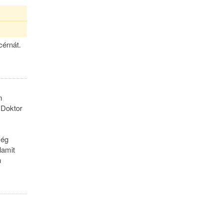
cérnát.
m
 Doktor
még
lamit
n