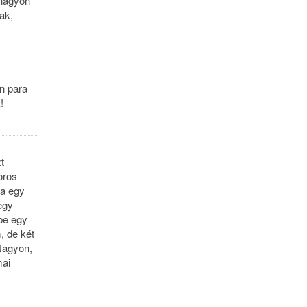
 nagyon
ak,
n para
!
t
oros
na egy
egy
be egy
, de két
Nagyon,
mai