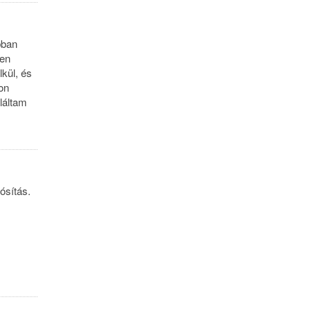
bban
sen
kül, és
on
láltam
ósítás.