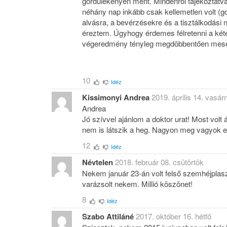
gördülékenyen ment. Mindenről tájékoztatva
néhány nap inkább csak kellemetlen volt (go
alvásra, a bevérzésekre és a tisztálkodási
éreztem. Úgyhogy érdemes félretenni a kéte
végeredmény tényleg megdöbbentően mes
10
Idéz
Kissimonyi Andrea
2019. április 14. vasár
Andrea
Jó szívvel ajánlom a doktor urat! Most volt
nem is látszik a heg. Nagyon meg vagyok el
12
Idéz
Névtelen
2018. február 08. csütörtök
Nekem január 23-án volt felső szemhéjpl
varázsolt nekem. Millió köszönet!
8
Idéz
Szabo Attiláné
2017. október 16. hétfő