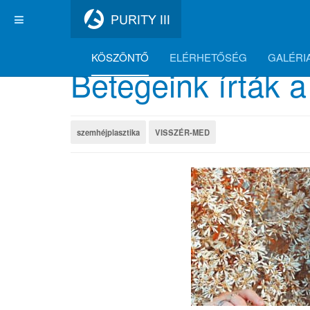
KÖSZÖNTŐ
ELÉRHETŐSÉG
GALÉRI
Betegeink írták a
szemhéjplasztika
VISSZÉR-MED