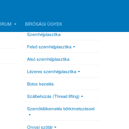
FÓRUM
BÍRÓSÁGI ÜGYEK
Szemhéjplasztika
Felső szemhéjplasztika
Alsó szemhéjplasztika
Lézeres szemhéjplasztika
Botox kezelés
Szálbehúzás (Thread lifting)
Szemöldökemelés bőrkimetszéssel
Orvosi szótár