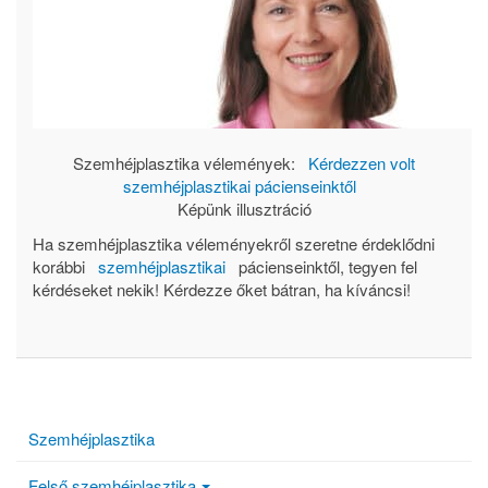
Szemhéjplasztika vélemények:
Kérdezzen volt
szemhéjplasztikai pácienseinktől
Képünk illusztráció
Ha szemhéjplasztika véleményekről szeretne érdeklődni
korábbi
szemhéjplasztikai
pácienseinktől, tegyen fel
kérdéseket nekik! Kérdezze őket bátran, ha kíváncsi!
Szemhéjplasztika
Felső szemhéjplasztika