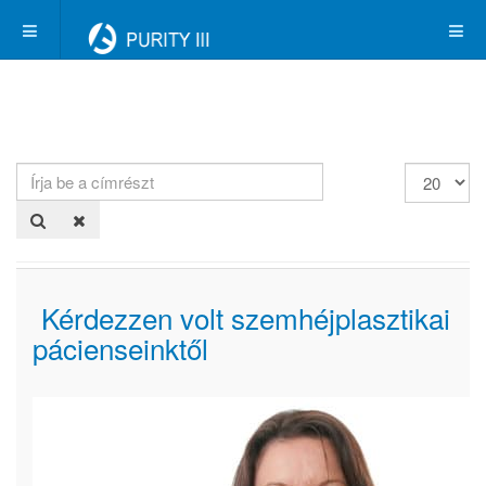
Írja
Tételek
be
#
a
címrészt
Kérdezzen volt szemhéjplasztikai
pácienseinktől