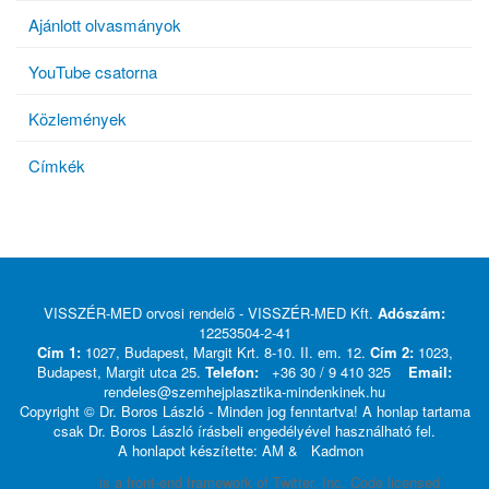
Ajánlott olvasmányok
YouTube csatorna
Közlemények
Címkék
VISSZÉR-MED orvosi rendelő - VISSZÉR-MED Kft.
Adószám:
12253504-2-41
Cím 1:
1027, Budapest, Margit Krt. 8-10. II. em. 12.
Cím 2:
1023,
Budapest, Margit utca 25.
Telefon:
+36 30 / 9 410 325
Email:
rendeles@szemhejplasztika-mindenkinek.hu
Copyright © Dr. Boros László - Minden jog fenntartva! A honlap tartama
csak Dr. Boros László írásbeli engedélyével használható fel.
A honlapot készítette: AM &
Kadmon
Bootstrap
is a front-end framework of Twitter, Inc. Code licensed