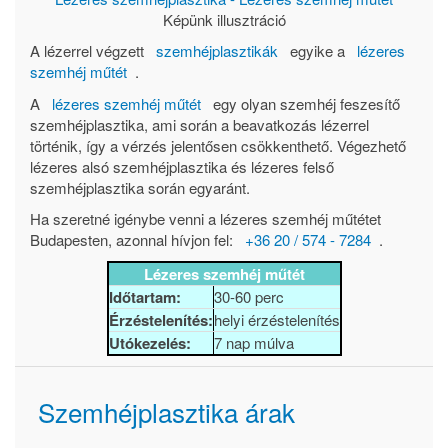
Képünk illusztráció
A lézerrel végzett
szemhéjplasztikák
egyike a
lézeres
szemhéj műtét
.
A
lézeres szemhéj műtét
egy olyan szemhéj feszesítő
szemhéjplasztika, ami során a beavatkozás lézerrel
történik, így a vérzés jelentősen csökkenthető. Végezhető
lézeres alsó szemhéjplasztika és lézeres felső
szemhéjplasztika során egyaránt.
Ha szeretné igénybe venni a lézeres szemhéj műtétet
Budapesten, azonnal hívjon fel:
+36 20 / 574 - 7284
.
Lézeres szemhéj műtét
Időtartam:
30-60 perc
Érzéstelenítés:
helyi érzéstelenítés
Utókezelés:
7 nap múlva
Szemhéjplasztika árak