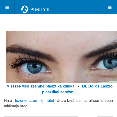
Visszér-Med szemhéjplasztika klinika
-
Dr. Boros László
plasztikai sebész
Ha a
lézeres szemhéj műtét
árára kíváncsi, az alábbi listában
találhatja meg.