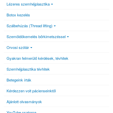
Lézeres szemhéjplasztika
Botox kezelés
Szálbehúzás (Thread lifting)
Szemöldökemelés bőrkimetszéssel
Orvosi szótár
Gyakran felmerülő kérdések, tévhitek
Szemhéjplasztika tévhitek
Betegeink írták
Kérdezzen volt pácienseinktől
Ajánlott olvasmányok
YouTube csatorna