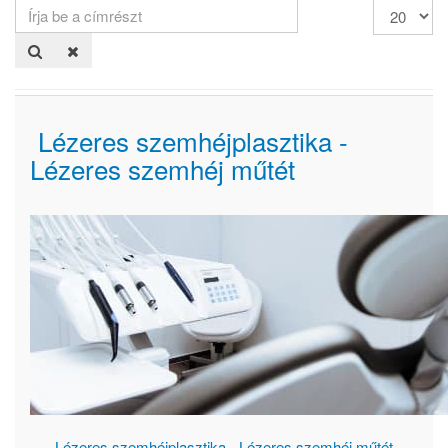
Írja
Tételek
be
#
a
címrészt
Lézeres szemhéjplasztika -
Lézeres szemhéj műtét
Lézeres szemhéjplasztika - Lézeres szemhéj műtét