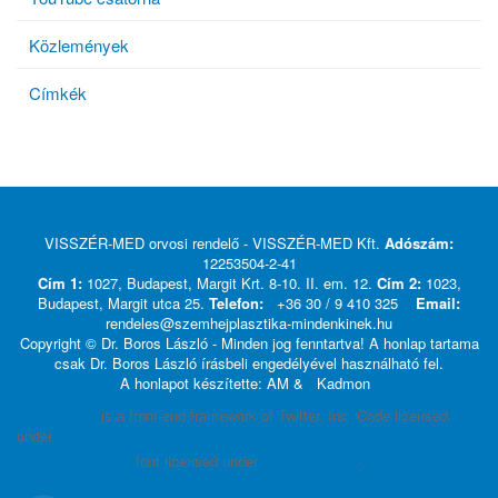
Közlemények
Címkék
VISSZÉR-MED orvosi rendelő - VISSZÉR-MED Kft.
Adószám:
12253504-2-41
Cím 1:
1027, Budapest, Margit Krt. 8-10. II. em. 12.
Cím 2:
1023,
Budapest, Margit utca 25.
Telefon:
+36 30 / 9 410 325
Email:
rendeles@szemhejplasztika-mindenkinek.hu
Copyright © Dr. Boros László - Minden jog fenntartva! A honlap tartama
csak Dr. Boros László írásbeli engedélyével használható fel.
A honlapot készítette: AM &
Kadmon
Bootstrap
is a front-end framework of Twitter, Inc. Code licensed
under
MIT License.
Font Awesome
font licensed under
SIL OFL 1.1
.