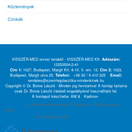
Közlemények
Címkék
VISSZÉR-MED orvosi rendelő - VISSZÉR-MED Kft.
Adószám:
12253504-2-41
Cím 1:
1027, Budapest, Margit Krt. 8-10. II. em. 12.
Cím 2:
1023,
Budapest, Margit utca 25.
Telefon:
+36 30 / 9 410 325
Email:
rendeles@szemhejplasztika-mindenkinek.hu
Copyright © Dr. Boros László - Minden jog fenntartva! A honlap tartama
csak Dr. Boros László írásbeli engedélyével használható fel.
A honlapot készítette: AM &
Kadmon
Bootstrap
is a front-end framework of Twitter, Inc. Code licensed
under
MIT License.
Font Awesome
font licensed under
SIL OFL 1.1
.