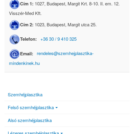
Cím 1:
1027, Budapest, Margit Krt. 8-10. II. em. 12.
Visszér-Med Kft.
Cím 2:
1023, Budapest, Margit utca 25.
Telefon:
+36 30 / 9 410 325
Email:
rendeles@szemhejplasztika-
mindenkinek.hu
Szemhéjplasztika
Felső szemhéjplasztika
Alsó szemhéjplasztika
Lézeres szemhéjplasztika