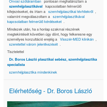
Orvosi szótáramban
pontosan meghatároztam a
szemhéjplasztikával
kapcsolatban felmerülő
kifejezéseket, és írtam a
szemhéjplasztikai tévhitekről
,
valamint megválaszoltam a
szemhéjplasztikával
kapcsolatban felmerülő kérdéseket
.
Mindezek után, ha a honlap szakmai részének
megtekintését követően úgy dönt, hogy felkeresne egy
személyes konzultáció erejéig a
Visszér-MED klinikán
,
szeretettel várom jelentkezését
.
Tisztelettel
Dr. Boros László plasztikai sebész, szemhéjplasztika
specialista
szemhéjplasztika mindenkinek
Elérhetőség - Dr. Boros László