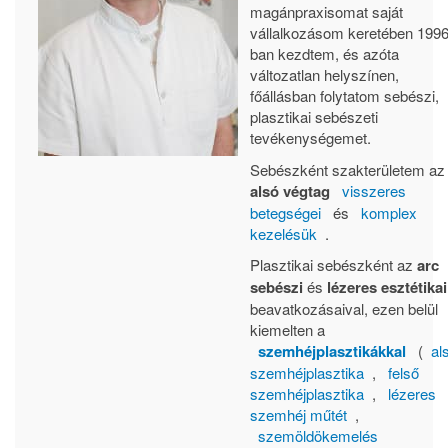
magánpraxisomat saját
vállalkozásom keretében 1996
ban kezdtem, és azóta
változatlan helyszínen,
főállásban folytatom sebészi,
plasztikai sebészeti
tevékenységemet.
Sebészként szakterületem az
alsó végtag
visszeres
betegségei
és
komplex
kezelésük
.
Plasztikai sebészként az
arc
sebészi
és
lézeres esztétikai
beavatkozásaival, ezen belül
kiemelten a
szemhéjplasztikákkal
(
al
szemhéjplasztika
,
felső
szemhéjplasztika
,
lézeres
szemhéj műtét
,
szemöldökemelés