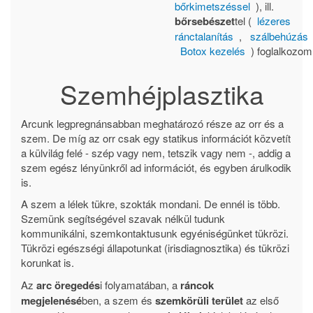
bőrkimetszéssel
), ill.
bőrsebészet
tel (
lézeres
ránctalanítás
,
szálbehúzás
Botox kezelés
) foglalkozom
Szemhéjplasztika
Arcunk legpregnánsabban meghatározó része az orr és a
szem. De míg az orr csak egy statikus információt közvetít
a külvilág felé - szép vagy nem, tetszik vagy nem -, addig a
szem egész lényünkről ad információt, és egyben árulkodik
is.
A szem a lélek tükre, szokták mondani. De ennél is több.
Szemünk segítségével szavak nélkül tudunk
kommunikálni, szemkontaktusunk egyéniségünket tükrözi.
Tükrözi egészségi állapotunkat (irisdiagnosztika) és tükrözi
korunkat is.
Az
arc öregedés
i folyamatában, a
ráncok
megjelenésé
ben, a szem és
szemkörüli terület
az első