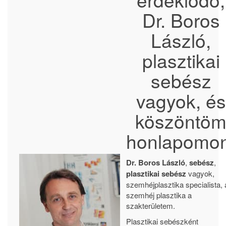
Dr. Boros
László,
plasztikai
sebész
vagyok, és
köszöntö
honlapomon
Dr. Boros László
,
sebész
,
plasztikai sebész
vagyok,
szemhéjplasztika specialista, 
szemhéj plasztika a
szakterületem.
Plasztikai sebészként