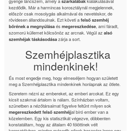
gyenge láncszem, amely a
szarkalábak
kialakulásával
kezdődik. Már a harmincas korosztálynál megjelennek,
először csak mosolygás alkalmával és nevetéskor, de
rövidesen állandósulnak. Ezt követi a
felső szemhéj
bőrének a megnyúlása
és
megereszkedése
, ami fáradt,
szomorú küllemet kölcsönöz az arcnak. Végül az
alsó
szemhéjak táskásodása
zárja a sort.
Szemhéjplasztika
mindenkinek!
És most engedje meg, hogy elmeséljem hogyan született
meg a Szemhéjplasztika mindenkinek honlapnak az ötlete.
Szeretem nézni az embereket, az emberi arcokat. Ez egy
kicsit szakmai ártalom is nálam. Színházban voltam,
szünetben a nézőtársaimat figyelve feltűnt milyen sok
megereszkedett felső szemhéj
jal bíró ember van a
közelemben. Egy kis statisztikát végezve, döbbenten
konstatáltam, hogy az általam 40 fölöttinek vélt
korosztályban, minden második nőnek hasznára lenne egy