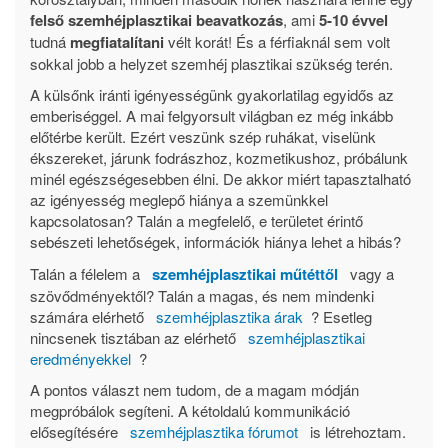
felső szemhéjplasztikai beavatkozás
, ami
5-10 évvel
tudná
megfiatalítani
vélt korát! És a férfiaknál sem volt
sokkal jobb a helyzet szemhéj plasztikai szükség terén.
A külsőnk iránti igényességünk gyakorlatilag egyidős az
emberiséggel. A mai felgyorsult világban ez még inkább
előtérbe került. Ezért veszünk szép ruhákat, viselünk
ékszereket, járunk fodrászhoz, kozmetikushoz, próbálunk
minél egészségesebben élni. De akkor miért tapasztalható
az igényesség meglepő hiánya a szemünkkel
kapcsolatosan? Talán a megfelelő, e területet érintő
sebészeti lehetőségek, információk hiánya lehet a hibás?
Talán a félelem a
szemhéjplasztikai műtéttől
vagy a
szövődményektől? Talán a magas, és nem mindenki
számára elérhető
szemhéjplasztika árak
? Esetleg
nincsenek tisztában az elérhető
szemhéjplasztikai
eredményekkel
?
A pontos választ nem tudom, de a magam módján
megpróbálok segíteni. A kétoldalú kommunikáció
elősegítésére
szemhéjplasztika fórumot
is létrehoztam.