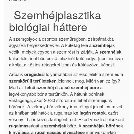
Szemhéjplasztika
biológiai háttere
A szemgolyók a csontos szemüregben, zsírpárnákba
ágyazva helyezkednek el. A külvilág felé a
szemhéj
ak
védik, melyek egyben a szemrést is zárják. A
szemhéj
ak
külső felszínét bőr, belső felszínét kötőhártya (conjunctiva)
alkotja, a köztes rétegeket izom és kötőszövet képezi.
Arcunk
öregedés
i folyamatában az első jelek a szem és a
szemkörüli területeken
jelennek meg. Miért van ez így?
Mert az
felső szemhéj
és
alsó szemhéj bőre
a
legvékonyabb bőr a testünkön. A hátunk bőrének
vastagsága, akár 20-30 szorosa is lehet szemhéjunk
bőrének. A vékony bőr vékony irha réteget jelent, és mivel
az irhában találhatók a rugalmas
kollagén rostok
, ezért
vékony irha = kevés kollagént rost. Ezért veszti el elsőként
rugalmas
ságát a
szemhéjak
bőre. A
szemhéjak bőrének
kinyúlása
, a
rugalmasság elvesztése
már viszonylag