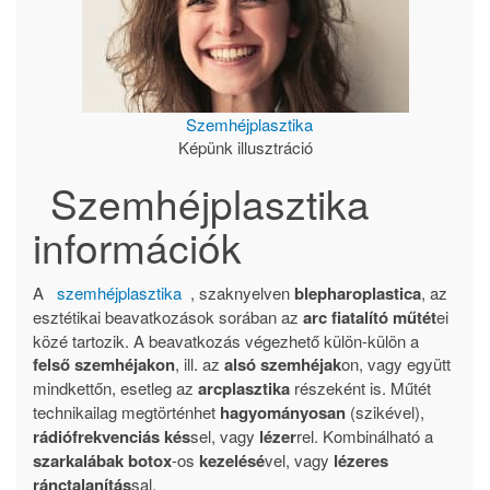
Szemhéjplasztika
Képünk illusztráció
Szemhéjplasztika
információk
A
szemhéjplasztika
, szaknyelven
blepharoplastica
, az
esztétikai beavatkozások sorában az
arc fiatalító műtét
ei
közé tartozik. A beavatkozás végezhető külön-külön a
felső szemhéjakon
, ill. az
alsó
szemhéjak
on, vagy együtt
mindkettőn, esetleg az
arcplasztika
részeként is. Műtét
technikailag megtörténhet
hagyományosan
(szikével),
rádiófrekvenciás kés
sel, vagy
lézer
rel. Kombinálható a
szarkalábak
botox
-os
kezelésé
vel, vagy
lézeres
ránctalanítás
sal.