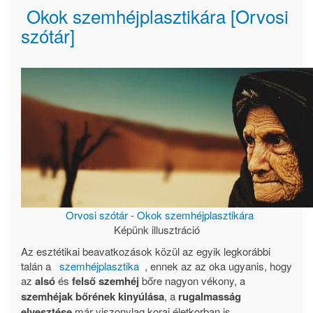
Okok szemhéjplasztikára [Orvosi
szótár]
Orvosi szótár - Okok szemhéjplasztikára
Képünk illusztráció
Az esztétikai beavatkozások közül az egyik legkorábbi
talán a
szemhéjplasztika
, ennek az az oka ugyanis, hogy
az
alsó
és
felső szemhéj
bőre nagyon vékony, a
szemhéjak bőrének kinyúlása
, a
rugalmasság
elvesztése
már viszonylag korai életkorban is