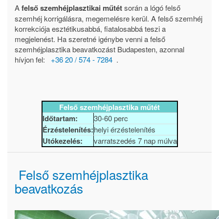
A
felső szemhéjplasztikai műtét
során a lógó felső
szemhéj korrigálásra, megemelésre kerül. A felső szemhéj
korrekciója esztétikusabbá, fiatalosabbá teszi a
megjelenést. Ha szeretné igénybe venni a felső
szemhéjplasztika beavatkozást Budapesten, azonnal
hívjon fel:
+36 20 / 574 - 7284
.
Felső szemhéjplasztika műtét
Időtartam:
30-60 perc
Érzéstelenítés:
helyi érzéstelenítés
Utókezelés:
varratszedés 7 nap múlva
Felső szemhéjplasztika
beavatkozás