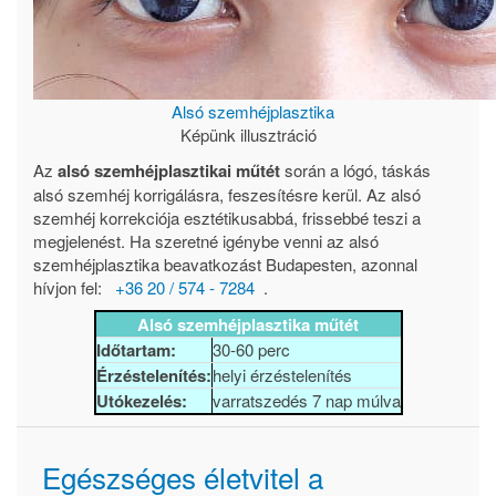
Alsó szemhéjplasztika
Képünk illusztráció
Az
alsó szemhéjplasztikai műtét
során a lógó, táskás
alsó szemhéj korrigálásra, feszesítésre kerül. Az alsó
szemhéj korrekciója esztétikusabbá, frissebbé teszi a
megjelenést. Ha szeretné igénybe venni az alsó
szemhéjplasztika beavatkozást Budapesten, azonnal
hívjon fel:
+36 20 / 574 - 7284
.
Alsó szemhéjplasztika műtét
Időtartam:
30-60 perc
Érzéstelenítés:
helyi érzéstelenítés
Utókezelés:
varratszedés 7 nap múlva
Egészséges életvitel a