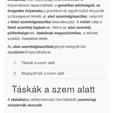
folyamatosan tapasztalható, a
genetikai adottságok, az
öregedés folyamata,
a gravitáció és egyéb külső tényezők
szükségessé tehetik az
alsó szemhéjplasztika
i, valamint
a
felső szemhéjplasztika
i beavatkozást. A
műtét
célja a
felső szemhéj lógásá
nak, illetve az
alsó szemhéj
püffedtségé
nek,
táskáinak megszüntetése
, a tekintet
szebbé, fiatalabbá tétele.
Az
alsó szemhéjplasztiká
t
igénylő betegnél két
alap
tünet
ről beszélhetünk:
Táskák a szem alatt
Megnyúlt bőr a szem alatt
Táskák a szem alatt
A
táskákat
az elődomborodó (herniálódott)
szemüregi
zsírpárnák okozzák
.