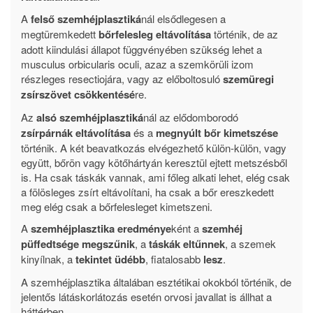
A
felső szemhéjplasztiká
nál elsődlegesen a
megtüremkedett
bőrfelesleg eltávolítása
történik, de az
adott kiindulási állapot függvényében szükség lehet a
musculus orbicularis oculi, azaz a szemkörüli izom
részleges resectiojára, vagy az előboltosuló
szemüregi
zsírszövet csökkentésé
re.
Az
alsó szemhéjplasztiká
nál az elődomborodó
zsírpárnák eltávolítása
és a
megnyúlt bőr kimetszése
történik. A két beavatkozás elvégezhető külön-külön, vagy
együtt, bőrön vagy kötőhártyán keresztül ejtett metszésből
is. Ha csak táskák vannak, ami főleg alkati lehet, elég csak
a fölösleges zsírt eltávolítani, ha csak a bőr ereszkedett
meg elég csak a bőrfelesleget kimetszeni.
A
szemhéjplasztika eredménye
ként a
szemhéj
püffedtsége megszűnik
, a
táskák eltűnnek
, a szemek
kinyílnak, a
tekintet üdébb
, fiatalosabb
lesz
.
A szemhéjplasztika általában esztétikai okokból történik, de
jelentős látáskorlátozás esetén orvosi javallat is állhat a
háttérben.