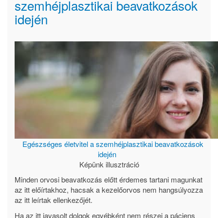
szemhéjplasztikai beavatkozások
idején
Egészséges életvitel a szemhéjplasztikai beavatkozások
idején
Képünk illusztráció
Minden orvosi beavatkozás előtt érdemes tartani magunkat
az itt előírtakhoz, hacsak a kezelőorvos nem hangsúlyozza
az itt leírtak ellenkezőjét.
Ha az itt javasolt dolgok egyébként nem részei a páciens