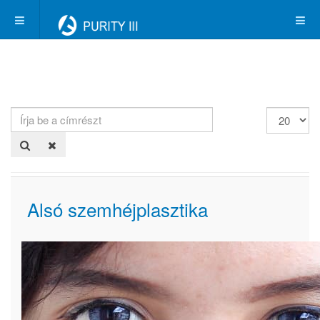
Írja
Tételek
be
#
a
címrészt
Alsó szemhéjplasztika