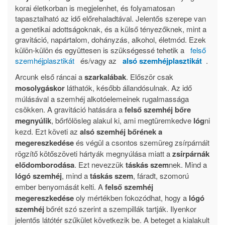
korai életkorban is megjelenhet, és folyamatosan
tapasztalható az idő előrehaladtával. Jelentős szerepe van
a genetikai adottságoknak, és a külső tényezőknek, mint a
gravitáció, napártalom, dohányzás, alkohol, életmód. Ezek
külön-külön és együttesen is szükségessé tehetik a
felső
szemhéjplasztikát
és/vagy az
alsó szemhéjplasztikát
.
Arcunk első ráncai a
szarkalábak
. Először csak
mosolygáskor
láthatók, később állandósulnak. Az idő
múlásával a szemhéj alkotóelemeinek rugalmassága
csökken. A gravitáció hatására a
felső szemhéj bőre
megnyúlik
, bőrfölösleg alakul ki, ami megtüremkedve
lóg
ni
kezd. Ezt követi az
alsó szemhéj bőrének a
megereszkedése
és végül a csontos szemüreg zsírpárnáit
rögzítő kötőszöveti hártyák megnyúlása miatt a
zsírpárnák
elődomborodása
. Ezt nevezzük
táskás szem
nek. Mind a
lógó szemhéj
, mind a
táskás szem
, fáradt, szomorú
ember benyomását kelti. A
felső szemhéj
megereszkedése
oly mértékben fokozódhat, hogy a
lógó
szemhéj
bőrét szó szerint a szempillák tartják. Ilyenkor
jelentős látótér szűkület következik be. A beteget a kialakult