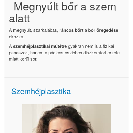
Megnyúlt bőr a szem
alatt
A megnyúlt, szarkalábas,
ráncos bőrt
a
bőr öregedése
okozza.
A
szemhéjplasztikai műtét
re gyakran nem is a fizikai
panaszok, hanem a páciens pszichés diszkomfort érzete
miatt kerül sor.
Szemhéjplasztika