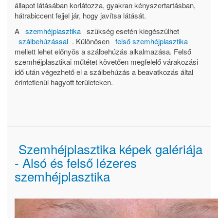
állapot látásában korlátozza, gyakran kényszertartásban,
hátrabiccent fejjel jár, hogy javítsa látását.
A
szemhéjplasztika
szükség esetén kiegészülhet
szálbehúzással
. Különösen
felső szemhéjplasztika
mellett lehet előnyös a szálbehúzás alkalmazása. Felső
szemhéjplasztikai műtétet követően megfelelő várakozási
idő után végezhető el a szálbehúzás a beavatkozás által
érintetlenül hagyott területeken.
Szemhéjplasztika képek galériája
- Alsó és felső lézeres
szemhéjplasztika