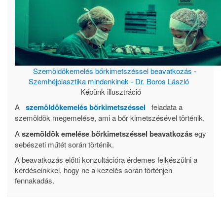
Szemöldökemelés bőrkimetszéssel beavatkozás -
Szemhéjplasztika mindenkinek - Dr. Boros László
Képünk illusztráció
A
szemöldökemelés bőrkimetszéssel
feladata a
szemöldök megemelése, ami a bőr kimetszésével történik.
A
szemöldök emelése bőrkimetszéssel beavatkozás
egy
sebészeti műtét során történik.
A beavatkozás előtti konzultációra érdemes felkészülni a
kérdéseinkkel, hogy ne a kezelés során történjen
fennakadás.