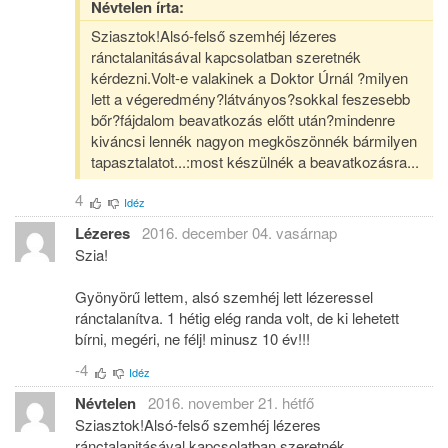
Névtelen írta:
Sziasztok!Alsó-felső szemhéj lézeres
ránctalanitásával kapcsolatban szeretnék
kérdezni.Volt-e valakinek a Doktor Úrnál ?milyen
lett a végeredmény?látványos?sokkal feszesebb
bőr?fájdalom beavatkozás előtt után?mindenre
kiváncsi lennék nagyon megköszönnék bármilyen
tapasztalatot...:most készülnék a beavatkozásra...
4
Idéz
Lézeres
2016. december 04. vasárnap
Szia!
Gyönyörű lettem, alsó szemhéj lett lézeressel
ránctalanítva. 1 hétig elég randa volt, de ki lehetett
bírni, megéri, ne félj! minusz 10 év!!!
-4
Idéz
Névtelen
2016. november 21. hétfő
Sziasztok!Alsó-felső szemhéj lézeres
ránctalanitásával kapcsolatban szeretnék