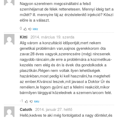
Nagyon szeretnem megcsináltatni a felső
szemhéjamat de félek rettenetesen. Mennyi ideig tart a
műtét? ill. mennyire fáj az érzéstelenitő injekció? Köszi
előre is a választ.
0
Idéz
Kitti
2014. március 19. szerda
Alig várom a konzultáció időpontját,mert nekem
genetikai problémám van,sajnos gyerekkorom óta
zavar.28 éves vagyok,szerencsére (még) nincsenek
nagyobb ráncaim,de erre a problémára a kozmetikus-
kezelés nem elég és én is évek óta gondolkodok a
plasztikán.Régen nem voltak ilyen lehetőségek
hazánkban,most pedig ki kell használni,ha megteheti
az ember.Kíváncsi leszek,mit javasol a Doktor Úr és
remélem,le fogom gyűrni azt a félelmi reakciót,mikor
bármilyen tárggyal közelednek a szemem/arcom felé.
-1
Idéz
Catoth
2014. január 27. hétfő
Helló,kedves te aki még fontolgatod a nagy döntést,és