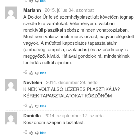
Idéz
Mariann
2015. július 04. szombat
A Doktor Úr felső szemhélyplasztikát követően tegnap
szedte ki a varratokat. Véleményem: valóban
rendkívüli plasztikai sebész minden vonatkozásban.
Most sem választanék másik orvost, nagyon elégedett
vagyok. A műtéttel kapcsolatos tapasztalataim
(emberség, empátia, szaktudás) és az eredmény is
meggyőző, kiváló. Hálával gondolok rá, mindenkinek
fentartás nélkül ajánlom.
-2
Idéz
Névtelen
2014. december 29. hétfő
KINEK VOLT ALSÓ LÉZERES PLASZTIKÁJA?
KÉREK TAPASZTALATOKAT KÖSZÖNÖM
-3
Idéz
Daniella
2014. szeptember 17. szerda
Koszonom szepen a biztatast.
-3
Idéz