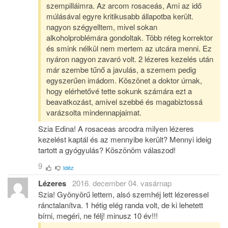
szempilláimra. Az arcom rosaceás, Ami az idő
múlásával egyre kritikusabb állapotba került.
nagyon szégyelltem, mivel sokan
alkoholproblémára gondoltak. Több réteg korrektor
és smink nélkül nem mertem az utcára menni. Ez
nyáron nagyon zavaró volt. 2 lézeres kezelés után
már szembe tűnő a javulás, a szemem pedig
egyszerűen imádom. Köszönet a doktor úrnak,
hogy elérhetővé tette sokunk számára ezt a
beavatkozást, amivel szebbé és magabiztossá
varázsolta mindennapjaimat.
Szia Edina! A rosaceas arcodra milyen lézeres
kezelést kaptál és az mennyibe került? Mennyi ideig
tartott a gyógyulás? Köszönöm válaszod!
9
Idéz
Lézeres
2016. december 04. vasárnap
Szia! Gyönyörű lettem, alsó szemhéj lett lézeressel
ránctalanítva. 1 hétig elég randa volt, de ki lehetett
bírni, megéri, ne félj! minusz 10 év!!!