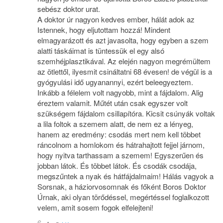
sebész doktor urat.
A doktor úr nagyon kedves ember, hálát adok az
Istennek, hogy eljutottam hozzá! Mindent
elmagyarázott és azt javasolta, hogy egyben a szem
alatti táskáimat is tüntessük el egy alsó
szemhéjplasztikával. Az elején nagyon megrémültem
az ötlettől, ilyesmit csináltatni 68 évesen! de végül is a
gyógyulási idő ugyanannyi, ezért beleegyeztem.
Inkább a félelem volt nagyobb, mint a fájdalom. Alig
éreztem valamit. Műtét után csak egyszer volt
szükségem fájdalom csillapítóra. Kicsit csúnyák voltak
a lila foltok a szemem alatt, de nem ez a lényeg,
hanem az eredmény: csodás mert nem kell többet
ráncolnom a homlokom és hátrahajtott fejjel járnom,
hogy nyitva tarthassam a szemem! Egyszerűen és
jobban látok. És többet látok. És csodák csodája,
megszűntek a nyak és hátfájdalmaim! Hálás vagyok a
Sorsnak, a háziorvosomnak és főként Boros Doktor
Úrnak, aki olyan törődéssel, megértéssel foglalkozott
velem, amit sosem fogok elfelejteni!
6