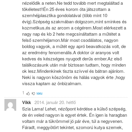
nézelődik a neten.Ne tedd tovább mert megtaláltad a
tökéletest!!Én 25 éves korom óta játszottam a
szemhéjplasztika gondolatával (több mint 10
évig).Szépség szakmában dolgozom,mint sminkes és
kozmetikus,és az arcom a cégérem.Most elérkezett a
nagy nap és kb 2 hete megcsináltattam a műtétet a
felső szemhéjamon.Már most csodálatos, nagyon
boldog vagyok, a műtét egy apró beavatkozás volt, de
az eredmény fenomenális.A doktor úr aranyos volt
kedves és készséges nyugodt derűs ember.Az első
találkozásunk után már biztosan tudtam, hogy minden
ok lesz.Mindenkinek tiszta szívvel és bátran ajánlom.
Neki is nagyon köszönöm és hálás vagyok érte ,hogy
vissza kaptam az önbizalmam.
1
Idéz
Vikk
2014. január 20. hétfő
Szia Lama! Lehet, nézőpont kérdése a külső szépség,
de én veled nagyon is egyet értek. Én igen is haragban
voltam már a tükrömmel jó pár éve, túl a negyvenen.
Fáradt, meggyötört tekintet, szomorú kutya szemek,