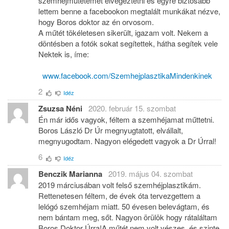
szemhéjműtétemet elvégeztetni és egyre biztosabb
lettem benne a facebookon megtalált munkákat nézve,
hogy Boros doktor az én orvosom.
A műtét tökéletesen sikerült, igazam volt. Nekem a
döntésben a fotók sokat segítettek, hátha segítek vele
Nektek is, íme:
www.facebook.com/SzemhejplasztikaMindenkinek
2
Idéz
Zsuzsa Néni
2020. február 15. szombat
Én már idős vagyok, féltem a szemhéjamat műttetni.
Boros László Dr Úr megnyugtatott, elvállalt,
megnyugodtam. Nagyon elégedett vagyok a Dr Úrral!
6
Idéz
Benczik Marianna
2019. május 04. szombat
2019 márciusában volt felső szemhéjplasztikám.
Rettenetesen féltem, de évek óta tervezgettem a
lelógó szemhéjam miatt. 50 évesen belevágtam, és
nem bántam meg, sőt. Nagyon örülök hogy rátaláltam
Boros Doktor Úrra!A műtét nem volt vészes, és szinte