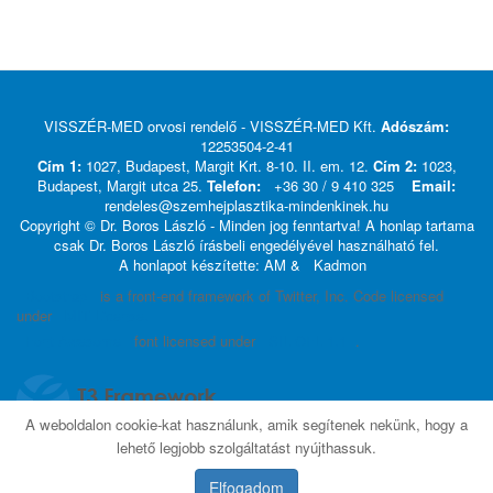
VISSZÉR-MED orvosi rendelő - VISSZÉR-MED Kft.
Adószám:
12253504-2-41
Cím 1:
1027, Budapest, Margit Krt. 8-10. II. em. 12.
Cím 2:
1023,
Budapest, Margit utca 25.
Telefon:
+36 30 / 9 410 325
Email:
rendeles@szemhejplasztika-mindenkinek.hu
Copyright © Dr. Boros László - Minden jog fenntartva! A honlap tartama
csak Dr. Boros László írásbeli engedélyével használható fel.
A honlapot készítette: AM &
Kadmon
Bootstrap
is a front-end framework of Twitter, Inc. Code licensed
under
MIT License.
Font Awesome
font licensed under
SIL OFL 1.1
.
A weboldalon cookie-kat használunk, amik segítenek nekünk, hogy a
lehető legjobb szolgáltatást nyújthassuk.
Elfogadom