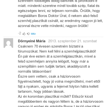
szerintem fölösleges dolog bárkinek is pironkodni e
miatt. mindenki szeretne minél tovább szép, fiatal és
egészséges lenni, ez teljesen normális. Örülök, hogy
megtaláltam Boros Doktor Úrat, ő nekem alsó-felső
szemhéj plasztikát csinált, az eredmény nagyon jó lett,
azonnal észre vette mindenki, nagyon örülök!
-2
Idéz
Dörnyeiné Mária
2013. szeptember 21. szombat
Csaknem 70 évesen szeretném bíztatni a
fórumozókat. Nem kell félni a szemhéjplasztikától!
Én pár éve estem át a szemhéjplasztikán, mivel a
felső szemhéjam annyira lelógott, hogy már a
szempilláim sem tudják tartani, akadályozott a
normális látásomban!
Észre sem vettem, csak a háziorvosom
figyelmeztetett, hogy jó volna megműttetni, mert ettől
fájt a nyakam, ugyanis a fejemet folyton hátra kellett
tartanom, hogy jobban lássak.
Az én koromban plasztikai műtét? Először kicsit
megdöbbentem és nagyon féltem is, de a háziorvosom
nagyon jó ember és ajánlotta Boros László plasztikai