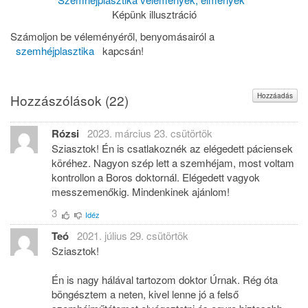
Képünk illusztráció
Számoljon be véleményéről, benyomásairól a
szemhéjplasztika
kapcsán!
Hozzáadás
Hozzászólások (
22
)
Rózsi
2023. március 23. csütörtök
Sziasztok! Én is csatlakoznék az elégedett páciensek
köréhez. Nagyon szép lett a szemhéjam, most voltam
kontrollon a Boros doktornál. Elégedett vagyok
messzemenőkig. Mindenkinek ajánlom!
3
Idéz
Teó
2021. július 29. csütörtök
Sziasztok!
Én is nagy hálával tartozom doktor Úrnak. Rég óta
böngésztem a neten, kivel lenne jó a felső