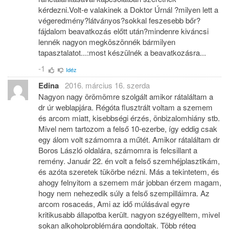
kérdezni.Volt-e valakinek a Doktor Úrnál ?milyen lett a
végeredmény?látványos?sokkal feszesebb bőr?
fájdalom beavatkozás előtt után?mindenre kiváncsi
lennék nagyon megköszönnék bármilyen
tapasztalatot...:most készülnék a beavatkozásra...
-1
Idéz
Edina
2016. március 16. szerda
Nagyon nagy örömömre szolgált amikor rátaláltam a
dr úr weblapjára. Régóta flusztrált voltam a szemem
és arcom miatt, kisebbségi érzés, önbizalomhiány stb.
Mivel nem tartozom a felső 10-ezerbe, így eddig csak
egy álom volt számomra a műtét. Amikor rátaláltam dr
Boros László oldalára, számomra is felcsillant a
remény. Január 22. én volt a felső szemhéjplasztikám,
és azóta szeretek tükörbe nézni. Más a tekintetem, és
ahogy felnyitom a szemem már jobban érzem magam,
hogy nem nehezedik súly a felső szempilláimra. Az
arcom rosaceás, Ami az idő múlásával egyre
kritikusabb állapotba került. nagyon szégyelltem, mivel
sokan alkoholproblémára gondoltak. Több réteg