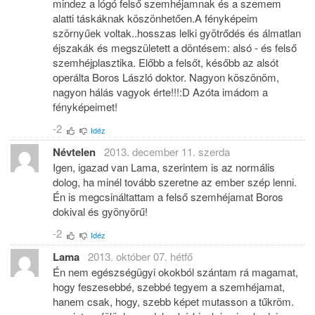
mindez a lógó felső szemhéjamnak és a szemem
alatti táskáknak köszönhetően.A fényképeim
szörnyűek voltak..hosszas lelki gyötrődés és álmatlan
éjszakák és megszületett a döntésem: alsó - és felső
szemhéjplasztika. Előbb a felsőt, később az alsót
operálta Boros László doktor. Nagyon köszönöm,
nagyon hálás vagyok érte!!!:D Azóta imádom a
fényképeimet!
-2
Idéz
Névtelen
2013. december 11. szerda
Igen, igazad van Lama, szerintem is az normális
dolog, ha minél tovább szeretne az ember szép lenni.
Én is megcsináltattam a felső szemhéjamat Boros
dokival és gyönyörű!
-2
Idéz
Lama
2013. október 07. hétfő
Én nem egészségügyi okokból szántam rá magamat,
hogy feszesebbé, szebbé tegyem a szemhéjamat,
hanem csak, hogy, szebb képet mutasson a tűkröm.