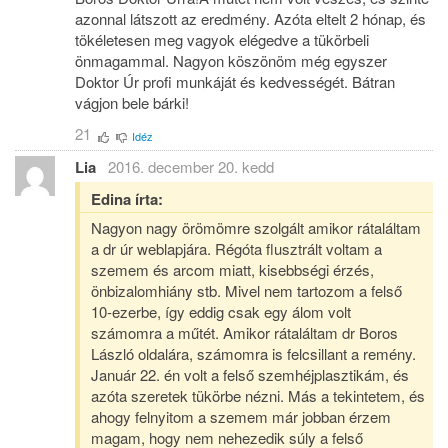
azonnal látszott az eredmény. Azóta eltelt 2 hónap, és
tökéletesen meg vagyok elégedve a tükörbeli
önmagammal. Nagyon köszönöm még egyszer
Doktor Úr profi munkáját és kedvességét. Bátran
vágjon bele bárki!
21
Idéz
Lia
2016. december 20. kedd
Edina írta:
Nagyon nagy örömömre szolgált amikor rátaláltam
a dr úr weblapjára. Régóta flusztrált voltam a
szemem és arcom miatt, kisebbségi érzés,
önbizalomhiány stb. Mivel nem tartozom a felső
10-ezerbe, így eddig csak egy álom volt
számomra a műtét. Amikor rátaláltam dr Boros
László oldalára, számomra is felcsillant a remény.
Január 22. én volt a felső szemhéjplasztikám, és
azóta szeretek tükörbe nézni. Más a tekintetem, és
ahogy felnyitom a szemem már jobban érzem
magam, hogy nem nehezedik súly a felső