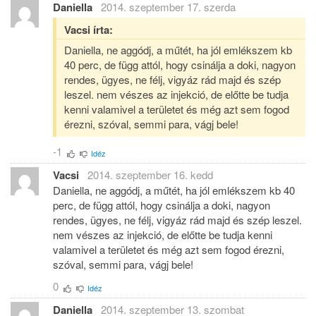
Daniella
2014. szeptember 17. szerda
Vacsi írta:
Daniella, ne aggódj, a műtét, ha jól emlékszem kb
40 perc, de függ attól, hogy csinálja a doki, nagyon
rendes, ügyes, ne félj, vigyáz rád majd és szép
leszel. nem vészes az injekció, de előtte be tudja
kenni valamivel a területet és még azt sem fogod
érezni, szóval, semmi para, vágj bele!
-1
Idéz
Vacsi
2014. szeptember 16. kedd
Daniella, ne aggódj, a műtét, ha jól emlékszem kb 40
perc, de függ attól, hogy csinálja a doki, nagyon
rendes, ügyes, ne félj, vigyáz rád majd és szép leszel.
nem vészes az injekció, de előtte be tudja kenni
valamivel a területet és még azt sem fogod érezni,
szóval, semmi para, vágj bele!
0
Idéz
Daniella
2014. szeptember 13. szombat