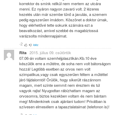
korrektor és smink nélkül nem mertem az utcára
menni. Ez nyáron nagyon zavaró volt. 2 lézeres
kezelés után már szembe tűnő a javulás, a szemem
pedig egyszerűen imádom. Köszönet a doktor úrnak,
hogy elérhetővé tette sokunk számára ezt a
beavatkozást, amivel szebbé és magabiztossá
varázsolta mindennapjaimat.
-2
Idéz
Rita
2015. július 09. csütörtök
07.06-án voltam szemhéjplasztikán.Kb.10 éve
készülök erre a műtétre, de soha nem volt bátorságom
hozzá! Legtöbb esetben az orvos nem volt
szimpatikus,vagy csak egyszerűen féltem a műtéttel
járó fájdalomtól! Örülök, hogy sikerült rászánnom
magam, mert szinte semmit nem éreztem és túl
vagyok rajta! Nyugodtan rábízhattam magam az
orvosomra, biztos kezekben voltam és nem bántam
meg! Mindenkinek csak ajánlani tudom! Privátban is
szívesen elmesélem a tapasztalataimat (telefonon is)!
-3