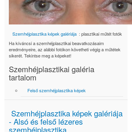
Szemhéjplasztika képek galériája
: plasztikai műtét fotók
Ha kíváncsi a szemhéjplasztikai beavatkozásaim
eredményeire, az alábbi fotókon követheti végig a műtétek
sikerét. Tekintse meg a képeket!
Szemhéjplasztikai galéria
tartalom
Felső szemhéjplasztika képek
Szemhéjplasztika képek galériája
- Alsó és felső lézeres
szemhéjplasztika