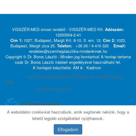
VISSZÉR-MED orvosi rendelő - VISSZÉR-MED Kft.
Adószám:
12253504-2-41
Cím 1:
1027, Budapest, Margit Krt. 8-10. II. em. 12.
Cím 2:
1023,
Budapest, Margit utca 25.
Telefon:
+36 30 / 9 410 325
Email:
rendeles@szemhejplasztika-mindenkinek.hu
Copyright © Dr. Boros László - Minden jog fenntartva! A honlap tartama
csak Dr. Boros László írásbeli engedélyével használható fel.
A honlapot készítette: AM &
Kadmon
Bootstrap
is a front-end framework of Twitter, Inc. Code licensed
under
MIT License.
Font Awesome
font licensed under
SIL OFL 1.1
.
A weboldalon cookie-kat használunk, amik segítenek nekünk, hogy a
lehető legjobb szolgáltatást nyújthassuk.
Elfogadom