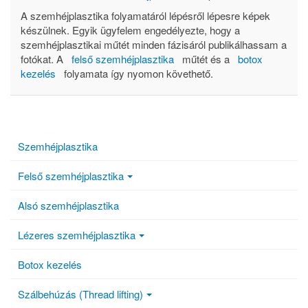
A szemhéjplasztika folyamatáról lépésről lépesre képek
készülnek. Egyik ügyfelem engedélyezte, hogy a
szemhéjplasztikai műtét minden fázisáról publikálhassam a
fotókat. A
felső szemhéjplasztika
műtét és a
botox
kezelés
folyamata így nyomon követhető.
Szemhéjplasztika
Felső szemhéjplasztika
Alsó szemhéjplasztika
Lézeres szemhéjplasztika
Botox kezelés
Szálbehúzás (Thread lifting)