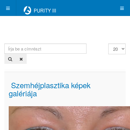
Írja
Tételek
be
#
a
címrészt
Szemhéjplasztika képek
galériája